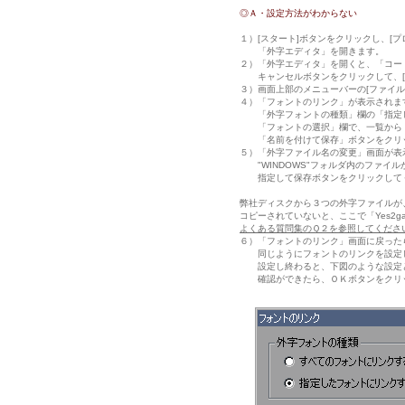
◎Ａ・設定方法がわからない
１）[スタート]ボタンをクリックし、[プ
「外字エディタ」を開きます。
２）「外字エディタ」を開くと、「コー
キャンセルボタンをクリックして、[
３）画面上部のメニューバーの[ファイル
４）「フォントのリンク」が表示されま
「外字フォントの種類」欄の「指定し
「フォントの選択」欄で、一覧から「
「名前を付けて保存」ボタンをクリ
５）「外字ファイル名の変更」画面が表
"WINDOWS"フォルダ内のファイルが表示
指定して保存ボタンをクリックして
弊社ディスクから３つの外字ファイルが、"
コピーされていないと、ここで「Yes2gai
よくある質問集のＱ２を参照してくださ
６）「フォントのリンク」画面に戻ったら、続
同じようにフォントのリンクを設定
設定し終わると、下図のような設定
確認ができたら、ＯＫボタンをクリ