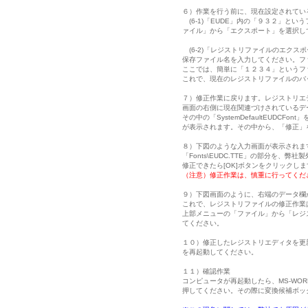
６）作業を行う前に、現在設定されてい
(6-1)「EUDE」内の「９３２」と
ァイル」から「エクスポート」を選択し
(6-2)「レジストリファイルのエクス
保存ファイル名を入力してください。フ
ここでは、簡単に「１２３４」というフ
これで、現在のレジストリファイルのバ
７）修正作業に戻ります。レジストリエ
画面の右側に現在関連づけされているデ
その中の「SystemDefaultEUD
が表示されます。その中から、「修正」
８）下図のような入力画面が表示されま
「Fonts\EUDC.TTE」の部分を、弊社製
修正できたら[OK]ボタンをクリックしま
（注意）修正作業は、慎重に行ってくだ
９）下図画面のように、右端のデータ欄
これで、レジストリファイルの修正作業
上部メニューの「ファイル」から「レジ
てください。
１０）修正したレジストリエディタを更
を再起動してください。
１１）確認作業
コンピュータが再起動したら、MS-WO
押してください。その際に変換候補ボッ