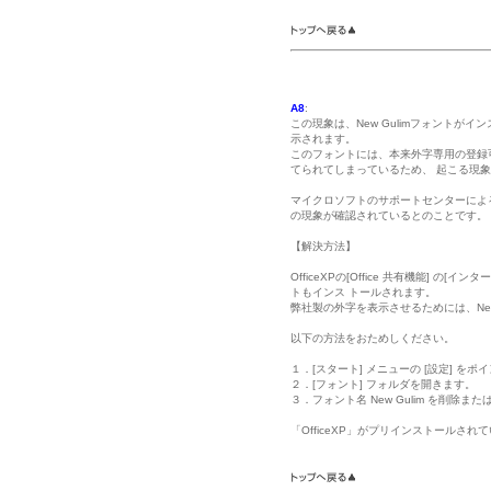
A8
:
この現象は、New Gulimフォント
示されます。
このフォントには、本来外字専用の登録可能な
てられてしまっているため、 起こる現
マイクロソフトのサポートセンターによると、Exc
の現象が確認されているとのことです。
【解決方法】
OfficeXPの[Office 共有機能]
トもインス トールされます。
弊社製の外字を表示させるためには、New
以下の方法をおためしください。
１．[スタート] メニューの [設定] をポ
２．[フォント] フォルダを開きます。
３．フォント名 New Gulim を削除
「OfficeXP」がプリインストール