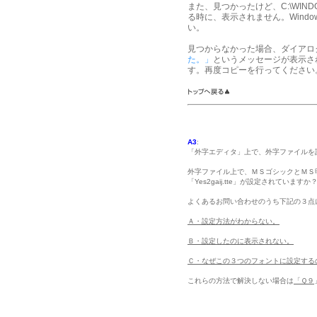
また、見つかったけど、C:\WI
る時に、表示されません。Wind
い。
見つからなかった場合、ダイアロ
た。」
というメッセージが表示さ
す。再度コピーを行ってください
A3
:
「外字エディタ」上で、外字ファイルを
外字ファイル上で、ＭＳゴシックとＭＳ明朝、
「Yes2gaij.tte」が設定されていますか
よくあるお問い合わせのうち下記の３点
Ａ・設定方法がわからない。
Ｂ・設定したのに表示されない。
Ｃ・なぜこの３つのフォントに設定する
これらの方法で解決しない場合は
「Ｑ９