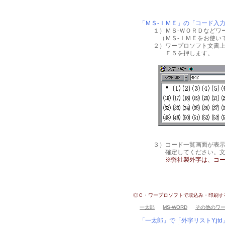
「ＭＳ-ＩＭＥ」の「コード入
１）ＭＳ-ＷＯＲＤなどワ
（ＭＳ-ＩＭＥをお使い
２）ワープロソフト文書
Ｆ５を押します。
３）コード一覧画面が表
確定してください。文
※弊社製外字は、コード
◎Ｃ・ワープロソフトで取込み・印刷す
一太郎
MS-WORD
その他のワ
「一太郎」で「外字リストY.j