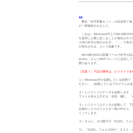
A9
:
弊社「外字辞書セット」の設定終了後
が一部確認されました。
これは、WindowsXP上でMS-IME
を使用した際に起こることが報告されて
ス内の外字が表示されず、「・」で表示
が表示される、という現象です。
MS-IME2002の辞書ツールで外字の
Gothic、さらにMSPゴシックに設
要があります。
（注意！）下記の操作は、レジストリを
１）WindowsXPが起動している状態
ださい。 （起動しているプログラムが
２）レジストリエディタを起動します。
ファイル名を入力する「名前」欄に、「re
３）レジストリエディタが起動して、下
左側ボックスのフォルダ一覧の中から、「HK
リックします。
４）さらに、その階下の「EUDC」フ
５）「EUDC」フォルダ内の「９３２