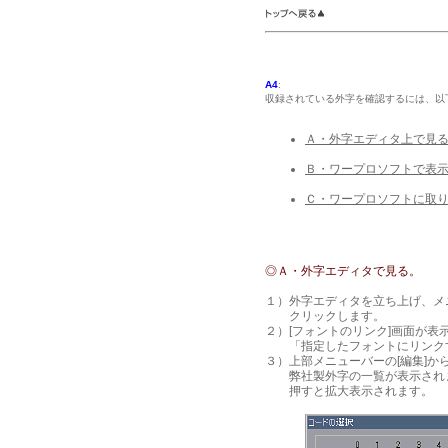
A4
:
収録されている外字を確認するには、以
Ａ・外字エディタ上で見
Ｂ・ワープロソフトで表
Ｃ・ワープロソフトに取
◎Ａ・外字エディタで見る。
１）外字エディタを立ち上げ、メニ
クリックします。
２）[フォントのリンク]画面が
「指定したフォントにリンクす
３）上部メニューバーの[編集]か
弊社製外字の一覧が表示されま
押すと拡大表示されます。