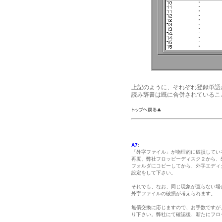
上記のように、それぞれ登録単語
読み辞書は既に合併されているこ
A7
:
「外字ファイル」が物理的に破損してい
再度、弊社フロッピーディスク２から、外字
フォルダにコピーしてから、外字エディ
設定をして下さい。
それでも、なお、同じ現象が直らない場
外字ファイルの破損が考えられます。
無償交換に応じますので、お手数ですが
り下さい。弊社にて確認後、新たにフロ