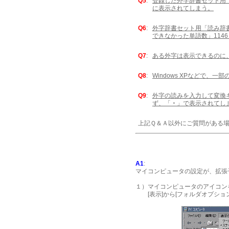
Q5
:
登録した外字辞書セット用
に表示されてしまう。
Q6
:
外字辞書セット用「読み辞
できなかった単語数」114
Q7
:
ある外字は表示できるのに
Q8
:
Windows XPなどで、
Q9
:
外字の読みを入力して変換
ず、「
・
」で表示されてし
上記Ｑ＆Ａ以外にご質問がある
A1
:
マイコンピュータの設定が、拡張
１）マイコンピュータのアイコン
[表示]から[フォルダオプショ