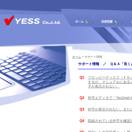
ホーム
> サポート情報
サポート情報 ／ Ｑ＆Ａ「良く
Q1
:
フロッピーディスク（ＦＤ）
するが、マニュアルにあるような「Y
子が表示されない。
Q2
:
外字エディタで「Yes2gai
Q3
:
外字が表示されない。また
Q4
:
収録されている外字を確認