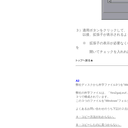
３）適用ボタンをクリックして、
以後、拡張子が表示されるよ
※ 拡張子の表示が必要なくな
を
開いてチェックを入れれば、
A2
:
弊社ディスクから外字ファイル3つを"Wi
弊社の外字ファイルは、「Yes2gaij.euf」「Ye
３つで構成されています。
この３つのファイルを"Windows"フ
よくあるお問い合わせのうち下記の２点
Ａ・コピー方法がわからない。
Ｂ・コピーしたのに見つからない。