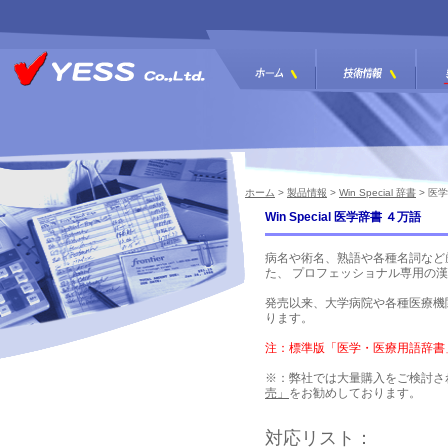
ホーム
>
製品情報
>
Win Special 辞書
> 医
Win Special 医学辞書 ４万語
病名や術名、熟語や各種名詞など
た、 プロフェッショナル専用の
発売以来、大学病院や各種医療機
ります。
注：標準版「医学・医療用語辞書
※：弊社では大量購入をご検討さ
売」
をお勧めしております。
対応リスト：