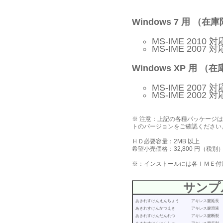
Windows 7 用 （在
MS-IME 2010 
MS-IME 2007 
Windows XP 用 （
MS-IME 2007 
MS-IME 2002 
※ 注意：上記の各種パッケージ
トのバージョンをご確認ください
ＨＤ必要容量：2MB 以上
希望小売価格：32,800 円（税別
※：インストールには各ＩＭＥ付
サンプ
あきれすけんえんちょう アキレス腱延長
あきれすけんかつえき アキレス腱滑液
あきれすけんだんれつ アキレス腱断裂