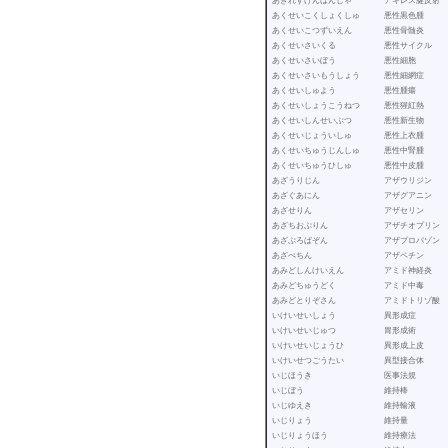
あきれすけんはんしゃ アキレス腱反射
あくせいこくしょくしゅ 悪性黒色腫
あくせいこつずいえん 悪性骨髄炎
あくせいさいくる 悪性サイクル
あくせいさいぼう 悪性細胞
あくせいさいもうしょう 悪性細網症
あくせいしゅよう 悪性腫瘍
あくせいしょうこうねつ 悪性猩紅熱
あくせいしんせいぶつ 悪性新生物
あくせいじょういしゅ 悪性上衣腫
あくせいちゅうじんしゅ 悪性中腎腫
あくせいちゅうひしゅ 悪性中皮腫
あざうりじん アザウリジン
あざぐあにん アザグアニン
あざせりん アザセリン
あざちおぷりん アザチオプリン
あざぷろぱぞん アザプロパゾン
あざぺちん アザペチン
あみどしんけいえん アミド神経炎
あみどちゅうどく アミド中毒
あみどとりぞさん アミドトリゾ酸
いけいせいしょう 異形成症
いけいせいじゅつ 胃形成術
いけいせいじょうひ 異形成上皮
いけいせつごうたい 異型接合体
いじほうき 医事法規
いじぼう 維持棒
いじゆえき 維持輸液
いじりょう 維持量
いじりょうほう 維持療法