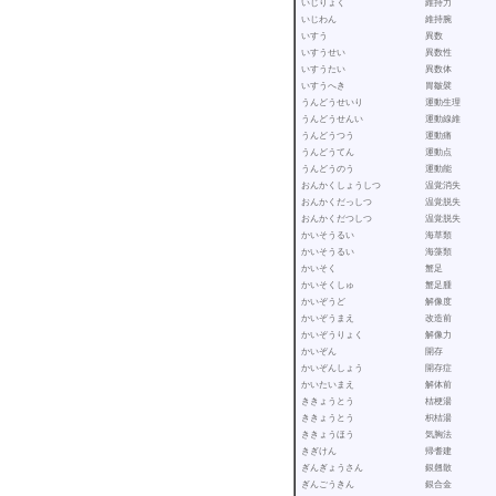
いじりょく 維持力
いじわん 維持腕
いすう 異数
いすうせい 異数性
いすうたい 異数体
いすうへき 胃皺襞
うんどうせいり 運動生理
うんどうせんい 運動線維
うんどうつう 運動痛
うんどうてん 運動点
うんどうのう 運動能
おんかくしょうしつ 温覚消失
おんかくだっしつ 温覚脱失
おんかくだつしつ 温覚脱失
かいそうるい 海草類
かいそうるい 海藻類
かいそく 蟹足
かいそくしゅ 蟹足腫
かいぞうど 解像度
かいぞうまえ 改造前
かいぞうりょく 解像力
かいぞん 開存
かいぞんしょう 開存症
かいたいまえ 解体前
ききょうとう 桔梗湯
ききょうとう 枳桔湯
ききょうほう 気胸法
きぎけん 帰耆建
ぎんぎょうさん 銀翹散
ぎんごうきん 銀合金